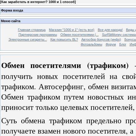
[
Как заработать в интернет? 1000 и 1 способ
]
Форма входа
Меню сайта
Главная страница
Магазин "1000 и 1" (есть все)
Все для народа!
Виды 
Партнерские программы
Обмен посетителями (...
SurfSitMoney система.
Электронные сигареты...
Как повысить BL?
Автосбор бонусов (инфо)
Бонус
Фотоальбомы
Форум
Блог
Инф
Обмен посетителями (трафиком)
-
получить новых посетителей на сво
трафиком. Автосерфинг, обмен визитам
Обмен трафиком путем новостных инф
приносит только целевых посетителей,
Суть обмена трафиком предельно пр
получаете взамен нового посетителя, а