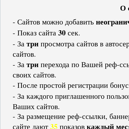
О 
неограни
- Сайтов можно добавить
30
- Показ сайта
сек.
три
- За
просмотра сайтов в автос
сайтов.
три
- За
перехода по Вашей реф-сс
своих сайтов.
- После простой регистрации бону
- За каждого приглашенного пользо
Ваших сайтов.
- За размещение реф-ссылки, банн
35
каждый мес
сайте дают
показов